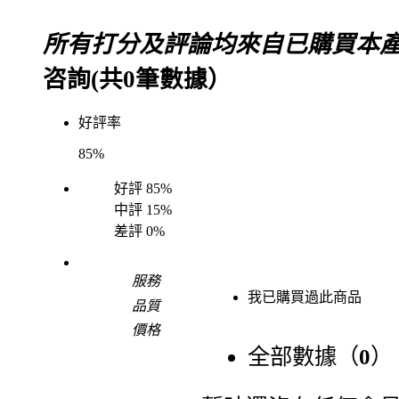
所有打分及評論均來自已購買本
咨詢(共
0
筆數據）
好評率
85%
好評
85%
中評
15%
差評
0%
服務
我已購買過此商品
品質
價格
全部數據（
0
）