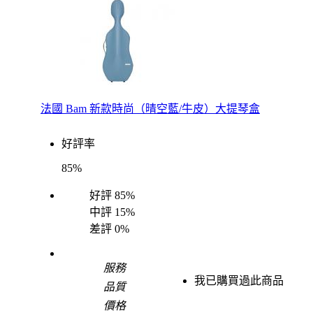
法國 Bam 新款時尚（晴空藍/牛皮）大提琴盒
好評率
85%
好評
85%
中評
15%
差評
0%
服務
我已購買過此商品
品質
價格