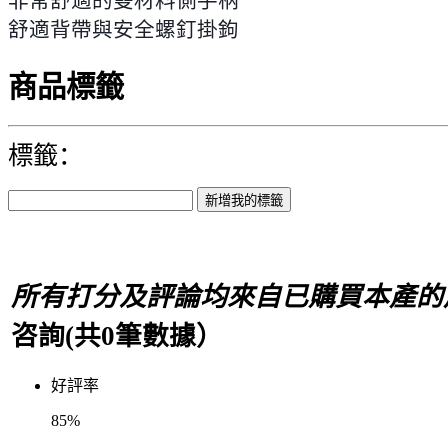
非常舒適的雙材料側手柄
舒適背帶與安全螺釘掛鉤
商品標籤
標籤：
所有打分及評論均來自已購買本產的
咨詢(共
0
筆數據）
好評率
85%