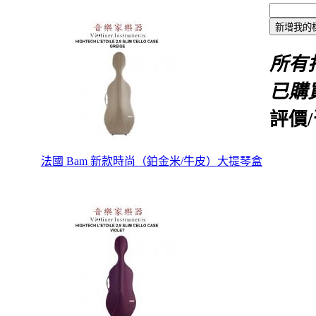
所有
已購
評價/
法國 Bam 新款時尚（鉑金米/牛皮）大提琴盒