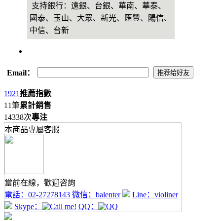
支持銀行：遠銀、台銀、華南、華泰、
國泰、玉山、大眾、新光、匯豐、陽信、
中信、台新
Email：
1921
推薦指數
11筆
累計銷售
14338次
專注
本商品專屬客服
當前在線，歡迎咨詢
電話：
02-27278143
微信：
balenter
Line：
violiner
Skype：
QQ：