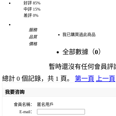
好評
85%
中評
15%
差評
0%
服務
我已購買過此商品
品質
價格
全部數據（
0
）
暫時還沒有任何會員評
總計 0 個記錄，共 1 頁。
第一頁
上一頁
我要咨詢
會員名稱：
匿名用戶
E-mail：