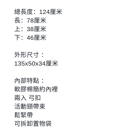
總長度：124厘米
長：78厘米
上：38厘米
下：46厘米
外形尺寸 ：
135x50x34厘米
內部特點 ：
軟膠棉簡約內裡
兩入 弓扣
活動頸帶束
鬆緊帶
可拆卸置物袋