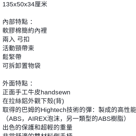
135x50x34厘米
內部特點 ：
軟膠棉簡約內裡
兩入 弓扣
活動頸帶束
鬆緊帶
可拆卸置物袋
外面特點 ：
正面手工牛皮handsewn
在拉絲鋁外觀下殼(背)
取得的巴姆的Hightech技術的彈：製成的高性能材料
（ABS，AIREX泡沫，另一類型的ABS樹脂）
出色的保護和超輕的重量