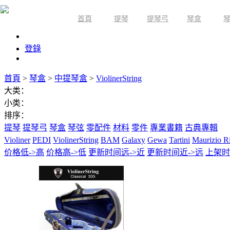
首頁
提琴
提琴弓
琴盒
限時活動
登錄
首頁
>
琴盒
>
中提琴盒
>
ViolinerString
大类：
小类：
排序：
提琴
提琴弓
琴盒
琴弦
零配件
材料
零件
專業書籍
古典專輯
Violiner
PEDI
ViolinerString
BAM
Galaxy
Gewa
Tartini
Maurizio R
价格低->高
价格高->低
更新时间远->近
更新时间近->远
上架时