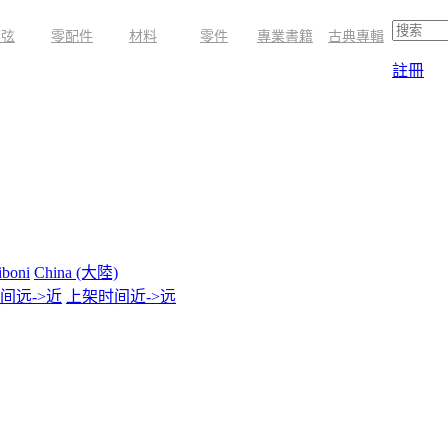
琴弦
零配件
材料
零件
專業書籍
古典專輯
註冊
iboni
China (大陸)
间远->近
上架时间近->远