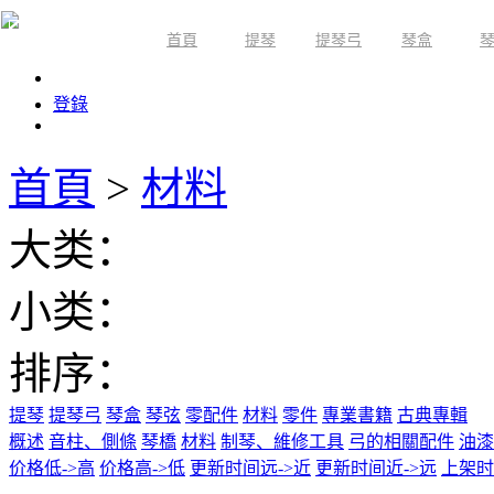
首頁
提琴
提琴弓
琴盒
限時活動
登錄
首頁
>
材料
大类：
小类：
排序：
提琴
提琴弓
琴盒
琴弦
零配件
材料
零件
專業書籍
古典專輯
概述
音柱、側條
琴橋
材料
制琴、維修工具
弓的相關配件
油漆
价格低->高
价格高->低
更新时间远->近
更新时间近->远
上架时