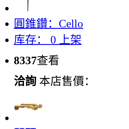
圓錐鑽：Cello
库存：
0
上架
8337
查看
洽詢
本店售價：