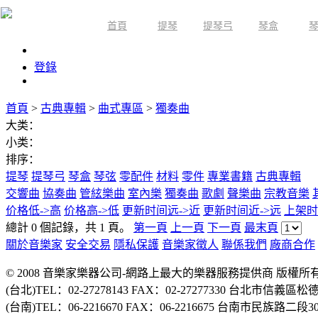
首頁
提琴
提琴弓
琴盒
限時活動
登錄
首頁
>
古典專輯
>
曲式專區
>
獨奏曲
大类：
小类：
排序：
提琴
提琴弓
琴盒
琴弦
零配件
材料
零件
專業書籍
古典專輯
交響曲
協奏曲
管絃樂曲
室內樂
獨奏曲
歌劇
聲樂曲
宗教音樂
价格低->高
价格高->低
更新时间远->近
更新时间近->远
上架时
總計 0 個記錄，共 1 頁。
第一頁
上一頁
下一頁
最末頁
關於音樂家
安全交易
隱私保護
音樂家徵人
聯係我們
廠商合作
© 2008 音樂家樂器公司-網路上最大的樂器服務提供商 版權
(台北)TEL：02-27278143 FAX：02-27277330 台北市信義區松
(台南)TEL：06-2216670 FAX：06-2216675 台南市民族路二