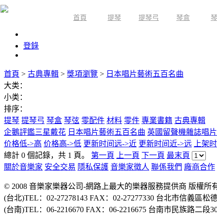
首頁
提琴
提琴弓
琴盒
限時活動
登錄
首頁
>
古典專輯
>
獎項瀏覽
>
日本唱片藝術五百名曲
大类：
小类：
排序：
提琴
提琴弓
琴盒
琴弦
零配件
材料
零件
專業書籍
古典專輯
企鵝評鑑三星戴花
日本唱片藝術五百名曲
英國留聲機雜誌唱片
价格低->高
价格高->低
更新时间远->近
更新时间近->远
上架时
總計 0 個記錄，共 1 頁。
第一頁
上一頁
下一頁
最末頁
關於音樂家
安全交易
隱私保護
音樂家徵人
聯係我們
廠商合作
© 2008 音樂家樂器公司-網路上最大的樂器服務提供商 版權
(台北)TEL：02-27278143 FAX：02-27277330 台北市信義區松
(台南)TEL：06-2216670 FAX：06-2216675 台南市民族路二