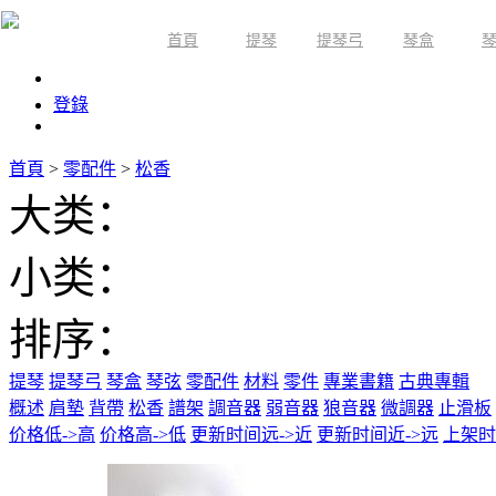
首頁
提琴
提琴弓
琴盒
限時活動
登錄
首頁
>
零配件
>
松香
大类：
小类：
排序：
提琴
提琴弓
琴盒
琴弦
零配件
材料
零件
專業書籍
古典專輯
概述
肩墊
背帶
松香
譜架
調音器
弱音器
狼音器
微調器
止滑板
价格低->高
价格高->低
更新时间远->近
更新时间近->远
上架时