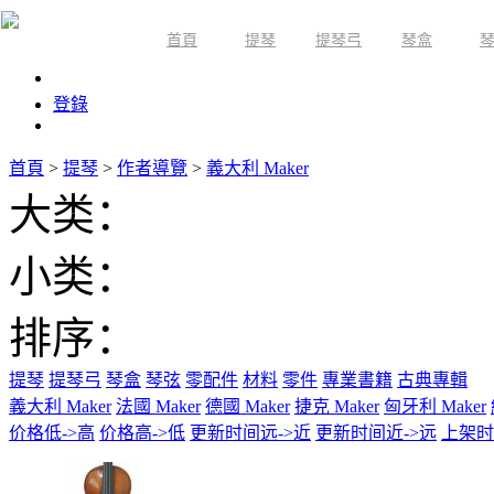
首頁
提琴
提琴弓
琴盒
限時活動
登錄
首頁
>
提琴
>
作者導覽
>
義大利 Maker
大类：
小类：
排序：
提琴
提琴弓
琴盒
琴弦
零配件
材料
零件
專業書籍
古典專輯
義大利 Maker
法國 Maker
德國 Maker
捷克 Maker
匈牙利 Maker
价格低->高
价格高->低
更新时间远->近
更新时间近->远
上架时