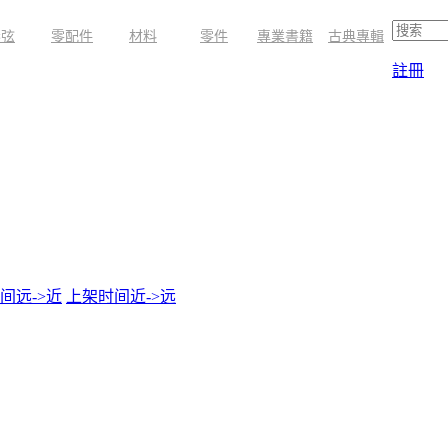
琴弦
零配件
材料
零件
專業書籍
古典專輯
註冊
间远->近
上架时间近->远