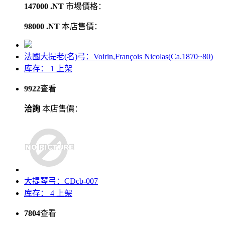
147000 .NT
市場價格：
98000 .NT
本店售價：
法國大提老(名)弓：Voirin,François Nicolas(Ca.1870~80)
库存： 1
上架
9922
查看
洽詢
本店售價：
大提琴弓：CDcb-007
库存： 4
上架
7804
查看