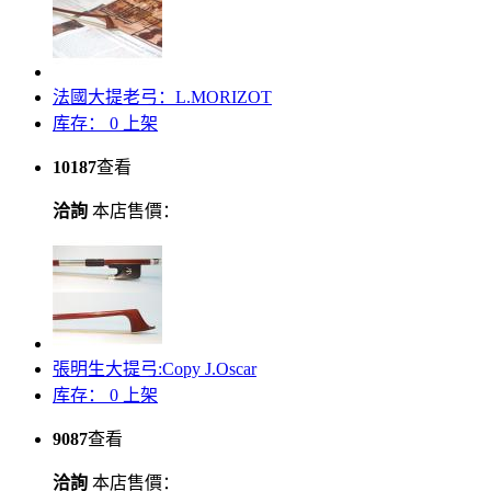
法國大提老弓：L.MORIZOT
库存：
0
上架
10187
查看
洽詢
本店售價：
張明生大提弓:Copy J.Oscar
库存：
0
上架
9087
查看
洽詢
本店售價：