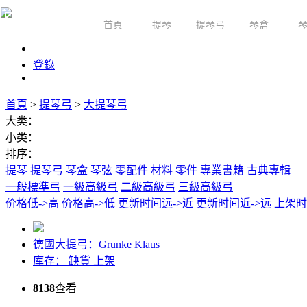
首頁
提琴
提琴弓
琴盒
限時活動
登錄
首頁
>
提琴弓
>
大提琴弓
大类：
小类：
排序：
提琴
提琴弓
琴盒
琴弦
零配件
材料
零件
專業書籍
古典專輯
一般標準弓
一級高級弓
二級高級弓
三級高級弓
价格低->高
价格高->低
更新时间远->近
更新时间近->远
上架时
德國大提弓：Grunke Klaus
库存：
缺貨
上架
8138
查看