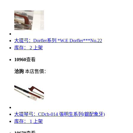
大提弓：Dorfler系列 *W.E Dorfler***No.22
库存： 2
上架
10960
查看
洽詢
本店售價：
大提琴弓：CDcb-014 張明生系列(銀配象牙)
库存： 1
上架