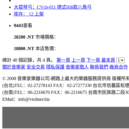
大提琴弓：CVcb-011 德式Hill款八角弓
库存： 12
上架
9443
查看
28200 .NT
市場價格：
18800 .NT
本店售價：
總計 40 個記錄，共 4 頁。
第一頁
上一頁
下一頁
最末頁
關於音樂家
安全交易
隱私保護
音樂家徵人
聯係我們
廠商合作
© 2008 音樂家樂器公司-網路上最大的樂器服務提供商 版權
(台北)TEL：02-27278143 FAX：02-27277330 台北市信義區松
(台南)TEL：06-2216670 FAX：06-2216675 台南市民族路二
EMail：info@violiner.biz