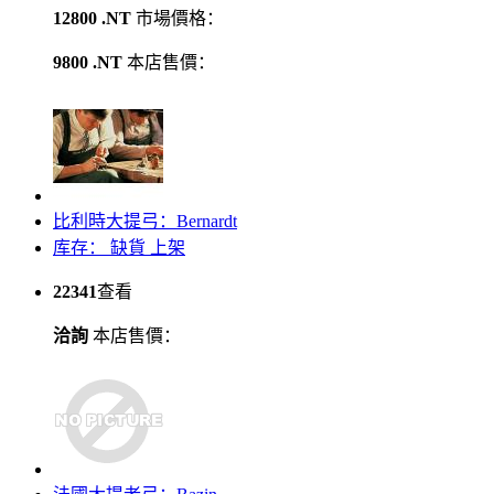
12800 .NT
市場價格：
9800 .NT
本店售價：
比利時大提弓：Bernardt
库存：
缺貨
上架
22341
查看
洽詢
本店售價：