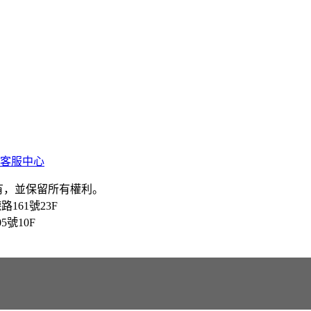
客服中心
所有，並保留所有權利。
德路161號23F
段305號10F