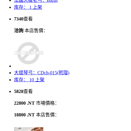
法國大提老弓：Bazin
库存： 1
上架
7340
查看
洽詢
本店售價：
大提琴弓：CDcb-015(玳瑁)
库存： 10
上架
5828
查看
22800 .NT
市場價格：
18800 .NT
本店售價：