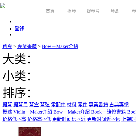
首頁
提琴
提琴弓
琴盒
限時活動
登錄
首頁
>
專業書籍
>
Bow－Maker介紹
大类：
小类：
排序：
提琴
提琴弓
琴盒
琴弦
零配件
材料
零件
專業書籍
古典專輯
概述
Violin－Maker介紹
Bow－Maker介紹
Book－維修書籍
Bo
价格低->高
价格高->低
更新时间远->近
更新时间近->远
上架时