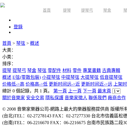
首頁
提琴
提琴弓
琴盒
限時活動
登錄
首頁
>
琴弦
>
概述
大类：
小类：
排序：
提琴
提琴弓
琴盒
琴弦
零配件
材料
零件
專業書籍
古典專輯
概述
E弦(零散包裝)
小提琴弦
中提琴弦
大提琴弦
低音提琴弦
价格低->高
价格高->低
更新时间远->近
更新时间近->远
上架时
總計 0 個記錄，共 1 頁。
第一頁
上一頁
下一頁
最末頁
關於音樂家
安全交易
隱私保護
音樂家徵人
聯係我們
廠商合作
© 2008 音樂家樂器公司-網路上最大的樂器服務提供商 版權
(台北)TEL：02-27278143 FAX：02-27277330 台北市信義區松
(台南)TEL：06-2216670 FAX：06-2216675 台南市民族路二