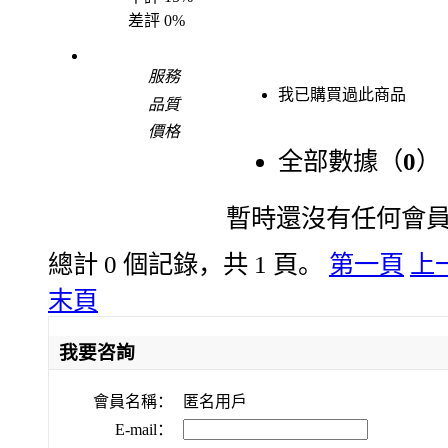
差評
0%
服務
我已購買過此商品
品質
價格
全部數據（
0
）
暫時還沒有任何會
總計 0 個記錄，共 1 頁。
第一頁
上
末頁
我要咨詢
會員名稱：
匿名用戶
E-mail：