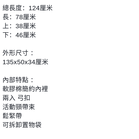
總長度：124厘米
長：78厘米
上：38厘米
下：46厘米
外形尺寸 ：
135x50x34厘米
內部特點 ：
軟膠棉簡約內裡
兩入 弓扣
活動頸帶束
鬆緊帶
可拆卸置物袋