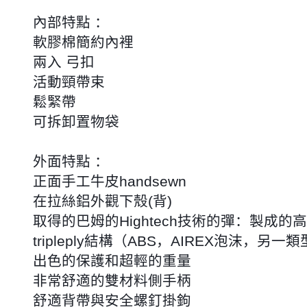
內部特點 ：
軟膠棉簡約內裡
兩入 弓扣
活動頸帶束
鬆緊帶
可拆卸置物袋
外面特點 ：
正面手工牛皮handsewn
在拉絲鋁外觀下殼(背)
取得的巴姆的Hightech技術的彈：製成的
tripleply結構（ABS，AIREX泡沫，另一
出色的保護和超輕的重量
非常舒適的雙材料側手柄
舒適背帶與安全螺釘掛鉤