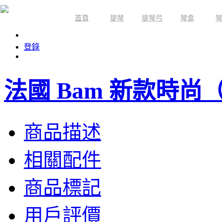
首頁
提琴
提琴弓
琴盒
限時活動
登錄
法國 Bam 新款時
商品描述
相關配件
商品標記
用戶評價