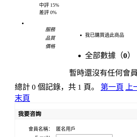
中評
15%
差評
0%
服務
我已購買過此商品
品質
價格
全部數據（
0
）
暫時還沒有任何會
總計 0 個記錄，共 1 頁。
第一頁
上
末頁
我要咨詢
會員名稱：
匿名用戶