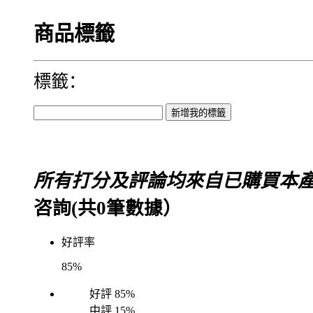
商品標籤
標籤：
所有打分及評論均來自已購買本
咨詢(共
0
筆數據）
好評率
85%
好評
85%
中評
15%