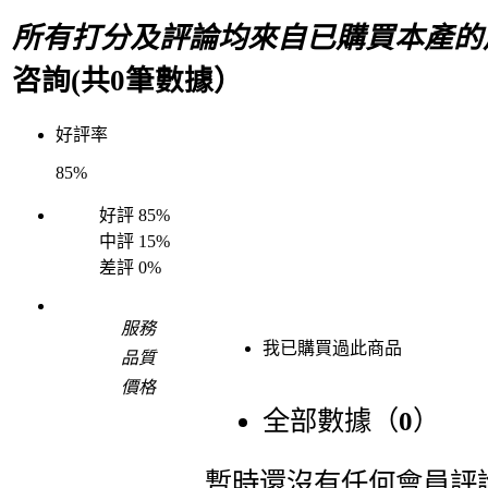
所有打分及評論均來自已購買本產的
咨詢(共
0
筆數據）
好評率
85%
好評
85%
中評
15%
差評
0%
服務
我已購買過此商品
品質
價格
全部數據（
0
）
暫時還沒有任何會員評