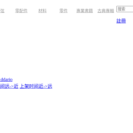
琴弦
零配件
材料
零件
專業書籍
古典專輯
註冊
ddario
间远->近
上架时间近->远