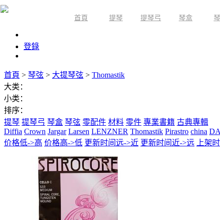
首頁
提琴
提琴弓
琴盒
限時活動
登錄
首頁
>
琴弦
>
大提琴弦
>
Thomastik
大类：
小类：
排序：
提琴
提琴弓
琴盒
琴弦
零配件
材料
零件
專業書籍
古典專輯
Diffia
Crown
Jargar
Larsen
LENZNER
Thomastik
Pirastro
china
DA
价格低->高
价格高->低
更新时间远->近
更新时间近->远
上架时