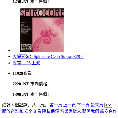
1250 .NT
本店售價：
大提琴弦：Spirocore Cello Strings S29-C
库存： 26
上架
11928
查看
2220 .NT
市場價格：
1390 .NT
本店售價：
總計 4 個記錄，共 1 頁。
第一頁
上一頁
下一頁
最末頁
關於音樂家
安全交易
隱私保護
音樂家徵人
聯係我們
廠商合作