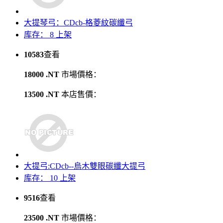
大提琴弓：CDcb-格菱紋碳纖弓
库存： 8
上架
10583
查看
18000 .NT
市場價格：
13500 .NT
本店售價：
大提弓:CDcb--烏木雙眼碳纖大提弓
库存： 10
上架
9516
查看
23500 .NT
市場價格：