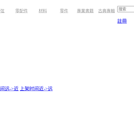
琴弦
零配件
材料
零件
專業書籍
古典專輯
註冊
间远->近
上架时间近->远