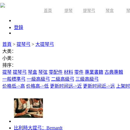
首頁
提琴
提琴弓
琴盒
限時活動
登錄
首頁
>
提琴弓
>
大提琴弓
大类：
小类：
排序：
提琴
提琴弓
琴盒
琴弦
零配件
材料
零件
專業書籍
古典專輯
一般標準弓
一級高級弓
二級高級弓
三級高級弓
价格低->高
价格高->低
更新时间远->近
更新时间近->远
上架时
比利時大提弓：Bernardt