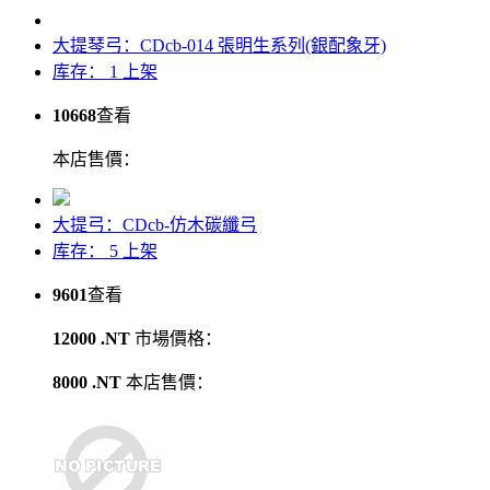
大提琴弓：CDcb-014 張明生系列(銀配象牙)
库存： 1
上架
10668
查看
本店售價：
大提弓：CDcb-仿木碳纖弓
库存： 5
上架
9601
查看
12000 .NT
市場價格：
8000 .NT
本店售價：