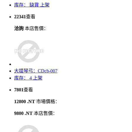
库存：
缺貨
上架
22341
查看
洽詢
本店售價：
大提琴弓：CDcb-007
库存： 4
上架
7801
查看
12800 .NT
市場價格：
9800 .NT
本店售價：