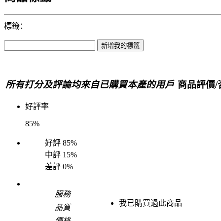
標籤：
所有打分及評論均來自已購買本產的用戶
商品評價/
好評率
85%
好評
85%
中評
15%
差評
0%
服務
我已購買過此商品
品質
價格