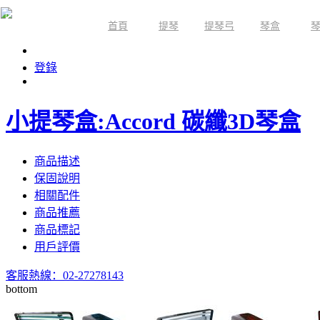
首頁
提琴
提琴弓
琴盒
限時活動
登錄
小提琴盒:Accord 碳纖3D琴盒
商品描述
保固說明
相關配件
商品推薦
商品標記
用戶評價
客服熱線：02-27278143
bottom