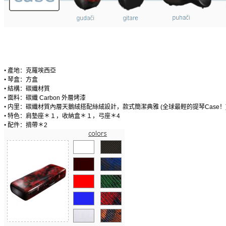
•
產地：克羅埃西亞
•
琴盒：方盒
•
結構：碳纖材質
•
面料：碳纖
Carbon
外層烤漆
•
内里：碳纖材質內層天鵝絨搭配絲絨設計，款式簡潔典雅
(
全球最輕的提琴
Case
！
•
特色：肩墊座＊１，收納盒＊１，弓座＊
4
•
配件：揹帶＊
2