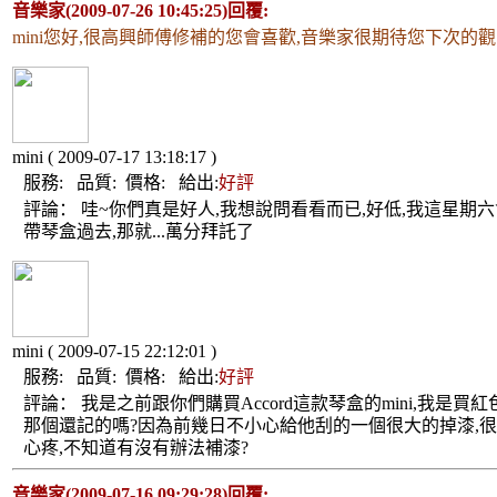
音樂家(2009-07-26 10:45:25)回覆:
mini您好,很高興師傅修補的您會喜歡,音樂家很期待您下次的觀
mini
( 2009-07-17 13:18:17 )
服務:
品質:
價格:
給出:
好評
評論：
哇~你們真是好人,我想說問看看而已,好低,我這星期六
帶琴盒過去,那就...萬分拜託了
mini
( 2009-07-15 22:12:01 )
服務:
品質:
價格:
給出:
好評
評論：
我是之前跟你們購買Accord這款琴盒的mini,我是買紅
那個還記的嗎?因為前幾日不小心給他刮的一個很大的掉漆,
心疼,不知道有沒有辦法補漆?
音樂家(2009-07-16 09:29:28)回覆: