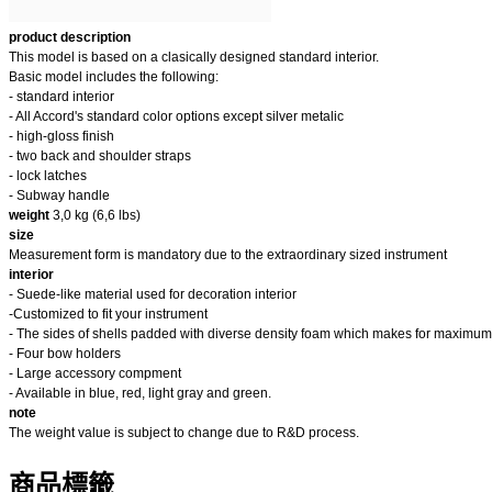
product description
This model is based on a clasically designed standard interior.
Basic model includes the following:
- standard interior
- All Accord's standard color options except silver metalic
- high-gloss finish
- two back and shoulder straps
- lock latches
- Subway handle
weight
3,0 kg (6,6 lbs)
size
Measurement form is mandatory due to the extraordinary sized instrument
interior
- Suede-like material used for decoration interior
-Customized to fit your instrument
- The sides of shells padded with diverse density foam which makes for maximum 
- Four bow holders
- Large accessory compment
- Available in blue, red, light gray and green.
note
The weight value is subject to change due to R&D process.
商品標籤