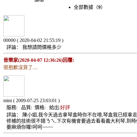
全部數據（
9
）
00000
( 2020-04-02 21:55:19 )
評論：
我想請問價格多少
音樂家(2020-04-07 12:36:26)回覆:
很抱歉沒貨了....
mini
( 2009-07-25 23:03:01 )
服務:
品質:
價格:
給出:
好評
評論：
陳小姐,我今天過去拿琴盒時你不在唷,琴盒我已經拿走
修補的技術很不錯ㄋㄟ,下次有機會要過去看看義大利琴,到時
要麻煩你囉!呵呵~~~~