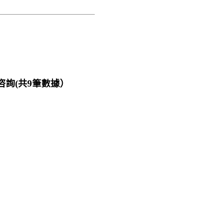
咨詢(共
9
筆數據）