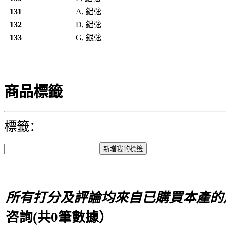
131
A, 鋁弦
132
D, 鋁弦
133
G, 銀弦
商品標籤
標籤：
所有打分及評論均來自已購買本產的
咨詢(共
0
筆數據）