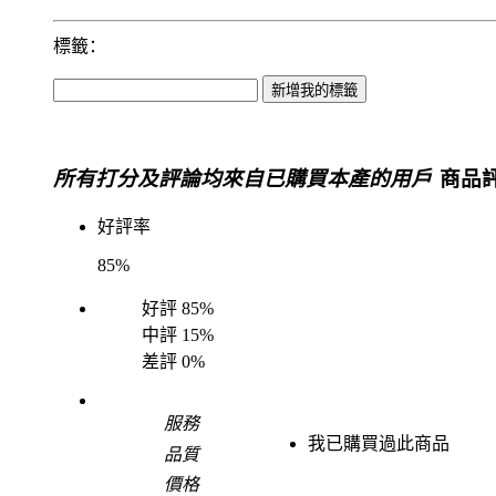
標籤：
所有打分及評論均來自已購買本產的用戶
商品評
好評率
85%
好評
85%
中評
15%
差評
0%
服務
我已購買過此商品
品質
價格