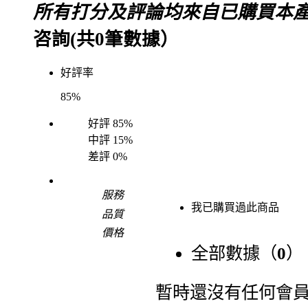
所有打分及評論均來自已購買本
咨詢(共
0
筆數據）
好評率
85%
好評
85%
中評
15%
差評
0%
服務
我已購買過此商品
品質
價格
全部數據（
0
）
暫時還沒有任何會