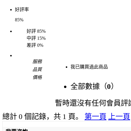
好評率
85%
好評
85%
中評
15%
差評
0%
服務
我已購買過此商品
品質
價格
全部數據（
0
）
暫時還沒有任何會員評
總計 0 個記錄，共 1 頁。
第一頁
上一頁