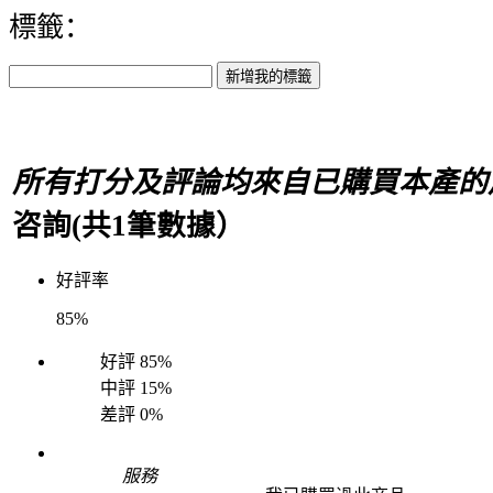
標籤：
所有打分及評論均來自已購買本產的
咨詢(共
1
筆數據）
好評率
85%
好評
85%
中評
15%
差評
0%
服務