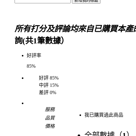
所有打分及評論均來自已購買本產
詢(共
1
筆數據）
好評率
85%
好評
85%
中評
15%
差評
0%
服務
我已購買過此商品
品質
價格
全部數據（
1
）