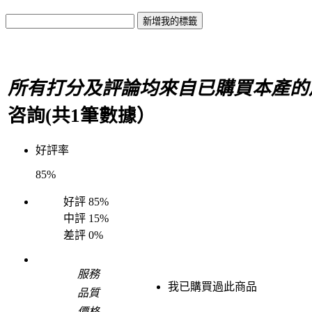
所有打分及評論均來自已購買本產的
咨詢(共
1
筆數據）
好評率
85%
好評
85%
中評
15%
差評
0%
服務
我已購買過此商品
品質
價格