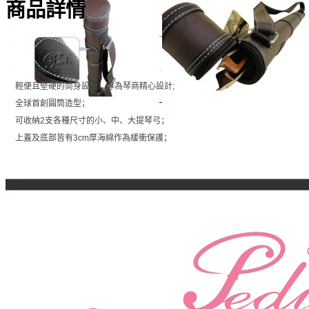
商品詳情
產品特性
輕便且堅硬的筒身設計，專為琴商精心設計;
全球首創圓筒造型；
可收納2支各種尺寸的小、中、大提琴弓；
上蓋及底部皆有3cm厚海綿作為緩衝保護
；