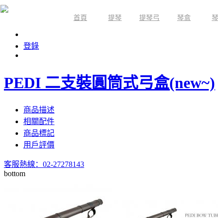
首頁
提琴
提琴弓
琴盒
限時活動
登錄
PEDI 二支裝圓筒式弓盒(new~)
商品描述
相關配件
商品標記
用戶評價
客服熱線：02-27278143
bottom