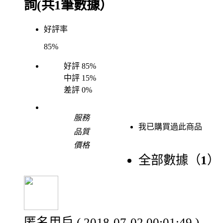
詢(共
1
筆數據）
好評率
85%
好評
85%
中評
15%
差評
0%
服務
我已購買過此商品
品質
價格
全部數據（
1
）
匿名用戶
( 2018-07-02 00:01:49 )