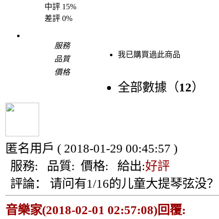
中評
15%
差評
0%
服務
我已購買過此商品
品質
價格
全部數據（
12
）
匿名用戶
( 2018-01-29 00:45:57 )
服務:
品質:
價格:
給出:
好評
評論：
请问有1/16的儿童大提琴弦没？
音樂家(2018-02-01 02:57:08)回覆: