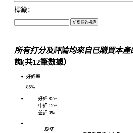
標籤：
所有打分及評論均來自已購買本產
詢(共
12
筆數據）
好評率
85%
好評
85%
中評
15%
差評
0%
服務