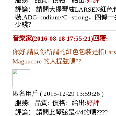
服務:
品質:
價格:
給出:
好評
評論：
請問大提琴絃LARSEN紅色
裝,ADG--mdium//C--strong，四條
少錢？
音樂家(2016-08-18 17:55:21)回覆:
你好,請問你所謂的紅色包裝是指Lars
Magnacore 的大提弦嗎??
匿名用戶
( 2015-12-29 13:59:26 )
服務:
品質:
價格:
給出:
好評
評論：
請問此琴弦是4/4的嗎????