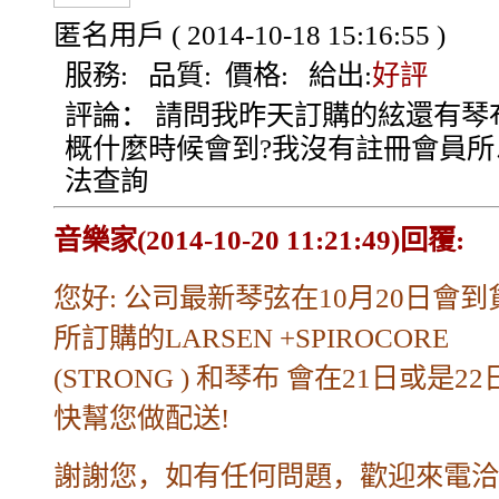
匿名用戶
( 2014-10-18 15:16:55 )
服務:
品質:
價格:
給出:
好評
評論：
請問我昨天訂購的絃還有琴
概什麼時候會到?我沒有註冊會員所
法查詢
音樂家(2014-10-20 11:21:49)回覆:
您好: 公司最新琴弦在10月20日會
所訂購的LARSEN +SPIROCORE
(STRONG ) 和琴布 會在21日或是2
快幫您做配送!
謝謝您，如有任何問題，歡迎來電洽