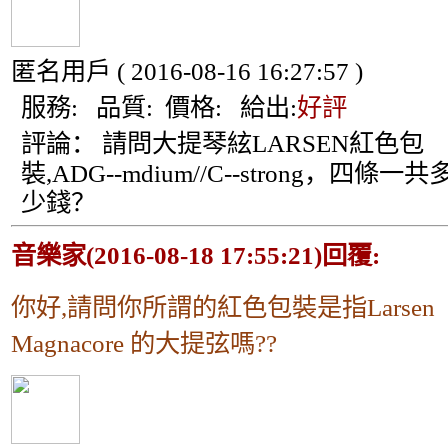
匿名用戶
( 2016-08-16 16:27:57 )
服務:
品質:
價格:
給出:
好評
評論：
請問大提琴絃LARSEN紅色包
裝,ADG--mdium//C--strong，四條一共
少錢？
音樂家(2016-08-18 17:55:21)回覆:
你好,請問你所謂的紅色包裝是指Larsen
Magnacore 的大提弦嗎??