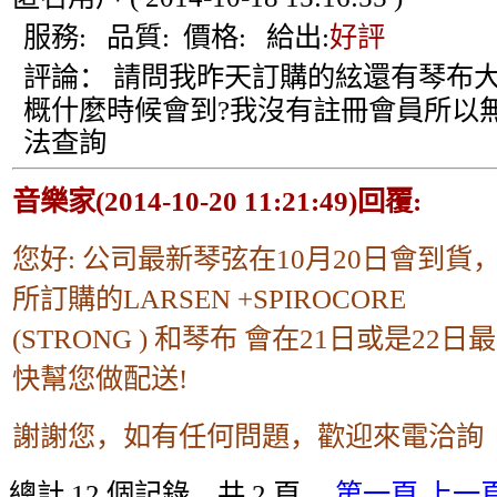
服務:
品質:
價格:
給出:
好評
評論：
請問我昨天訂購的絃還有琴布
概什麼時候會到?我沒有註冊會員所以
法查詢
音樂家(2014-10-20 11:21:49)回覆:
您好: 公司最新琴弦在10月20日會到貨
所訂購的LARSEN +SPIROCORE
(STRONG ) 和琴布 會在21日或是22日
快幫您做配送!
謝謝您，如有任何問題，歡迎來電洽詢
總計 12 個記錄，共 2 頁。
第一頁
上一