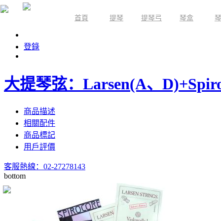
首頁
提琴
提琴弓
琴盒
限時活動
登錄
大提琴弦：Larsen(A、D)+Spiroc
商品描述
相關配件
商品標記
用戶評價
客服熱線：02-27278143
bottom