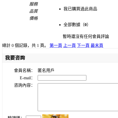
服務
我已購買過此商品
品質
價格
全部數據（
0
）
暫時還沒有任何會員評論
總計 0 個記錄，共 1 頁。
第一頁
上一頁
下一頁
最末頁
我要咨詢
會員名稱：
匿名用戶
E-mail：
咨詢內容：