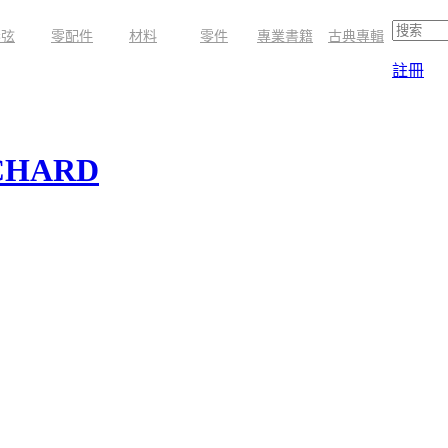
琴弦
零配件
材料
零件
專業書籍
古典專輯
註冊
CHARD