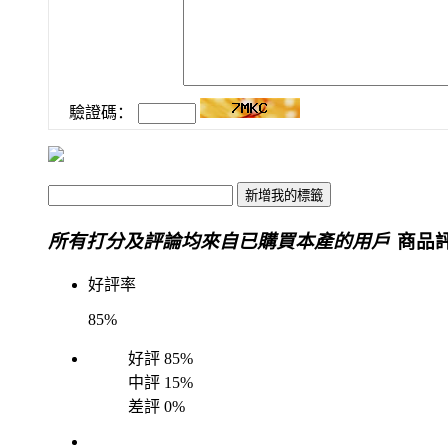
驗證碼：
所有打分及評論均來自已購買本產的用戶
商品評
好評率
85%
好評
85%
中評
15%
差評
0%