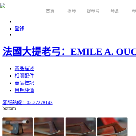
首頁
提琴
提琴弓
琴盒
限時活動
登錄
法國大提老弓：EMILE A. OU
商品描述
相關配件
商品標記
用戶評價
客服熱線：02-27278143
bottom