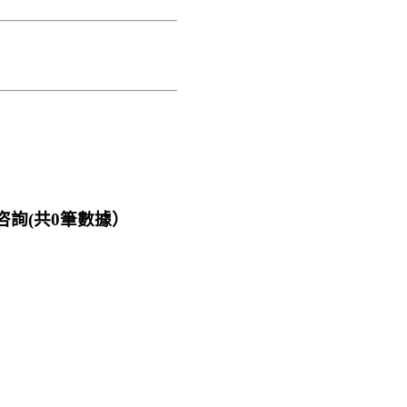
咨詢(共
0
筆數據）