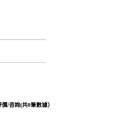
價/咨詢(共
0
筆數據）