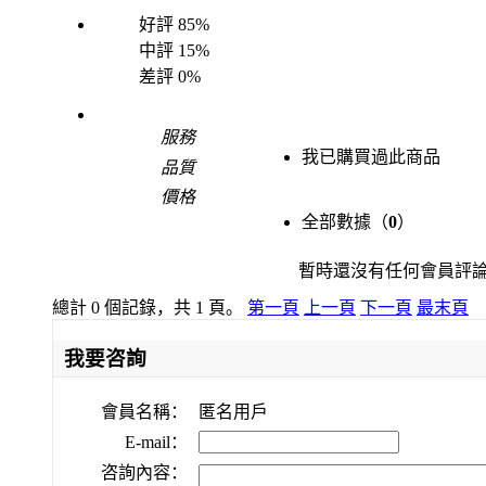
好評
85%
中評
15%
差評
0%
服務
我已購買過此商品
品質
價格
全部數據（
0
）
暫時還沒有任何會員評
總計 0 個記錄，共 1 頁。
第一頁
上一頁
下一頁
最末頁
我要咨詢
會員名稱：
匿名用戶
E-mail：
咨詢內容：