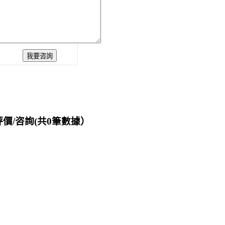
價/咨詢(共
0
筆數據）