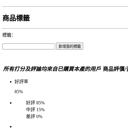
商品標籤
標籤：
所有打分及評論均來自已購買本產的用戶
商品評價/
好評率
85%
好評
85%
中評
15%
差評
0%