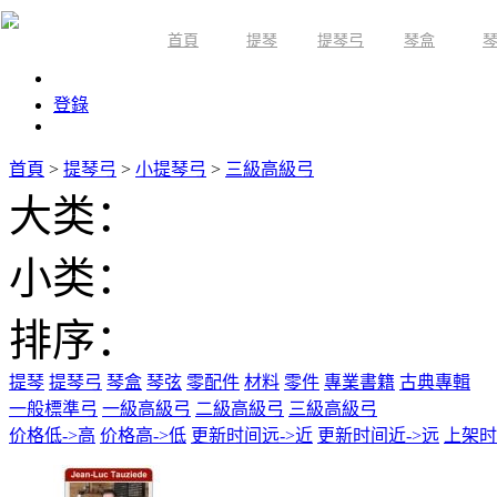
首頁
提琴
提琴弓
琴盒
限時活動
登錄
首頁
>
提琴弓
>
小提琴弓
>
三級高級弓
大类：
小类：
排序：
提琴
提琴弓
琴盒
琴弦
零配件
材料
零件
專業書籍
古典專輯
一般標準弓
一級高級弓
二級高級弓
三級高級弓
价格低->高
价格高->低
更新时间远->近
更新时间近->远
上架时