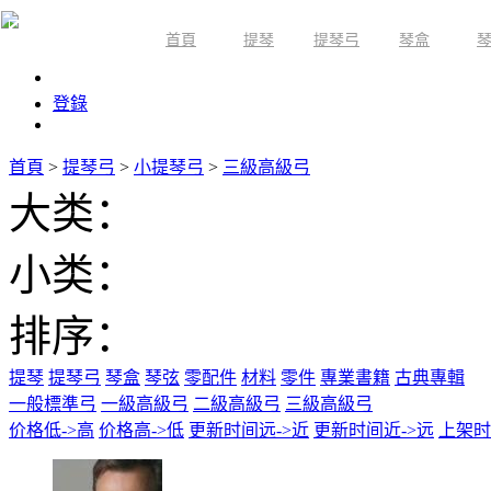
首頁
提琴
提琴弓
琴盒
限時活動
登錄
首頁
>
提琴弓
>
小提琴弓
>
三級高級弓
大类：
小类：
排序：
提琴
提琴弓
琴盒
琴弦
零配件
材料
零件
專業書籍
古典專輯
一般標準弓
一級高級弓
二級高級弓
三級高級弓
价格低->高
价格高->低
更新时间远->近
更新时间近->远
上架时